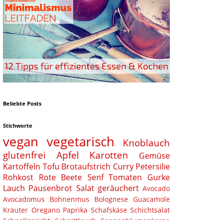
Beliebte Posts
Stichworte
vegan
vegetarisch
Knoblauch
glutenfrei
Apfel
Karotten
Gemüse
Kartoffeln
Tofu
Brotaufstrich
Curry
Petersilie
Rohkost
Rote Beete
Senf
Tomaten
Gurke
Lauch
Pausenbrot
Salat
geräuchert
Avocado
Avocadomus
Bohnenmus
Bolognese
Guacamole
Kräuter
Oregano
Paprika
Schafskäse
Schichtsalat