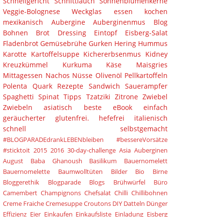
Schnellgericht
Schnittlauch
Sonnenblumenkerne
Veggie-Bolognese
Weckglas
essen
kochen
mexikanisch
Aubergine
Auberginenmus
Blog
Bohnen
Brot
Dressing
Eintopf
Eisberg-Salat
Fladenbrot
Gemüsebrühe
Gurken
Hering
Hummus
Karotte
Kartoffelsuppe
Kichererbsenmus
Kidney
Kreuzkümmel
Kurkuma
Käse
Maisgries
Mittagessen
Nachos
Nüsse
Olivenöl
Pellkartoffeln
Polenta
Quark
Rezepte
Sandwich
Sauerampfer
Spaghetti
Spinat
Tipps
Tzatziki
Zitrone
Zwiebel
Zwiebeln
asiatisch
beste
eBook
einfach
geräucherter
glutenfrei.
hefefrei
italienisch
schnell
selbstgemacht
#BLOGPARADEdrankLEBENbleiben
#bessereVorsätze
#sticktoit
2015
2016
30-day-challenge
Asia
Auberginen
August
Baba Ghanoush
Basilikum
Bauernomelett
Bauernomelette
Baumwolltüten
Bilder
Bio
Birne
Bloggerethik
Blogparade
Blogs
Brühwürfel
Büro
Camembert
Champignons
Chefsalat
Chilli
Chillibohnen
Creme Fraiche
Cremesuppe
Croutons
DIY
Datteln
Dünger
Effizienz
Eier
Einkaufen
Einkaufsliste
Einladung
Eisberg