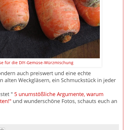
sse für die DIY-Gemüse-Würzmischung
n sondern auch preiswert und eine echte
n alten Weckgläsern, ein Schmuckstück in jeder
stet "
5 unumstößliche Argumente, warum
ten!"
und wunderschöne Fotos, schauts euch an