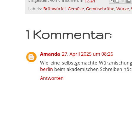
Eingestellt von
christine
um
17:24
Labels:
Brühwürfel
,
Gemüse
,
Gemüsebrühe
,
Würze
,
1 Kommentar:
Amanda
27. April 2025 um 08:26
Wie eine selbstgemachte Würzmischung 
berlin
beim akademischen Schreiben höchs
Antworten