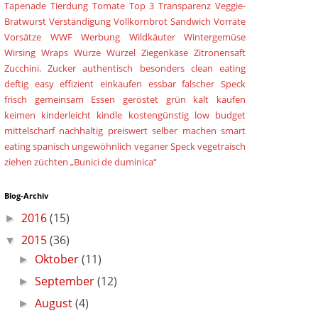
Tapenade
Tierdung
Tomate
Top 3
Transparenz
Veggie-
Bratwurst
Verständigung
Vollkornbrot Sandwich
Vorräte
Vorsätze
WWF
Werbung
Wildkäuter
Wintergemüse
Wirsing
Wraps
Würze
Würzel
Ziegenkäse
Zitronensaft
Zucchini.
Zucker
authentisch
besonders
clean eating
deftig
easy
effizient
einkaufen
essbar
falscher Speck
frisch
gemeinsam Essen
geröstet
grün
kalt
kaufen
keimen
kinderleicht
kindle
kostengünstig
low budget
mittelscharf
nachhaltig
preiswert
selber machen
smart
eating
spanisch
ungewöhnlich
veganer Speck
vegetraisch
ziehen
züchten
„Bunici de duminica“
Blog-Archiv
2016
(15)
►
2015
(36)
▼
Oktober
(11)
►
September
(12)
►
August
(4)
►