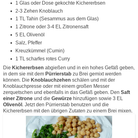
1 Glas oder Dose gekochte Kichererbsen
2-3 Zehen Knoblauch
1 TL Tahin (Sesammus aus dem Glas)
1 Zitrone oder 3-4 EL Zitronensaft
5 EL Olivenöl
Salz, Pfeffer
Kreuzkümmel (Cumin)
1 TL scharfes rotes Curry
Die
Kichererbsen
abgießen und in ein hohes Gefäß geben,
in dem sie mit dem
Pürrierstab
zu Brei gemixt werden
können. Die
Knoblauchzehen
schälen und mit der
Knoblauchpresse oder mit einem großen Messer
zerquetschen und ebenfalls in das Gefäß geben. Den
Saft
einer Zitrone
und die
Gewürze
hinzufügen sowie 3 EL
Olivenöl
. Jetzt den Pürrierstab benutzen und die
Kichererbsen mit den übrigen Zutaten zu einem Brei mixen.