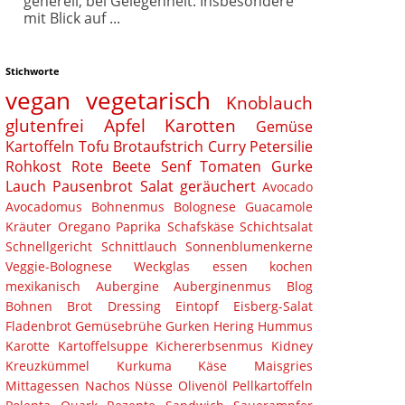
generell, bei Gelegenheit. Insbesondere
mit Blick auf ...
Stichworte
vegan
vegetarisch
Knoblauch
glutenfrei
Apfel
Karotten
Gemüse
Kartoffeln
Tofu
Brotaufstrich
Curry
Petersilie
Rohkost
Rote Beete
Senf
Tomaten
Gurke
Lauch
Pausenbrot
Salat
geräuchert
Avocado
Avocadomus
Bohnenmus
Bolognese
Guacamole
Kräuter
Oregano
Paprika
Schafskäse
Schichtsalat
Schnellgericht
Schnittlauch
Sonnenblumenkerne
Veggie-Bolognese
Weckglas
essen
kochen
mexikanisch
Aubergine
Auberginenmus
Blog
Bohnen
Brot
Dressing
Eintopf
Eisberg-Salat
Fladenbrot
Gemüsebrühe
Gurken
Hering
Hummus
Karotte
Kartoffelsuppe
Kichererbsenmus
Kidney
Kreuzkümmel
Kurkuma
Käse
Maisgries
Mittagessen
Nachos
Nüsse
Olivenöl
Pellkartoffeln