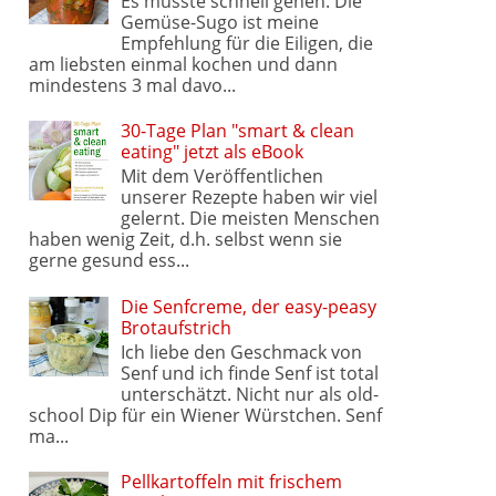
Es musste schnell gehen. Die
Gemüse-Sugo ist meine
Empfehlung für die Eiligen, die
am liebsten einmal kochen und dann
mindestens 3 mal davo...
30-Tage Plan "smart & clean
eating" jetzt als eBook
Mit dem Veröffentlichen
unserer Rezepte haben wir viel
gelernt. Die meisten Menschen
haben wenig Zeit, d.h. selbst wenn sie
gerne gesund ess...
Die Senfcreme, der easy-peasy
Brotaufstrich
Ich liebe den Geschmack von
Senf und ich finde Senf ist total
unterschätzt. Nicht nur als old-
school Dip für ein Wiener Würstchen. Senf
ma...
Pellkartoffeln mit frischem