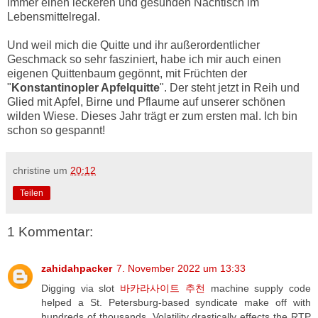
immer einen leckeren und gesunden Nachtisch im
Lebensmittelregal.
Und weil mich die Quitte und ihr außerordentlicher
Geschmack so sehr fasziniert, habe ich mir auch einen
eigenen Quittenbaum gegönnt, mit Früchten der
"
Konstantinopler Apfelquitte
". Der steht jetzt in Reih und
Glied mit Apfel, Birne und Pflaume auf unserer schönen
wilden Wiese. Dieses Jahr trägt er zum ersten mal. Ich bin
schon so gespannt!
christine
um
20:12
Teilen
1 Kommentar:
zahidahpacker
7. November 2022 um 13:33
Digging via slot
바카라사이트 추천
machine supply code
helped a St. Petersburg-based syndicate make off with
hundreds of thousands. Volatility drastically effects the RTP